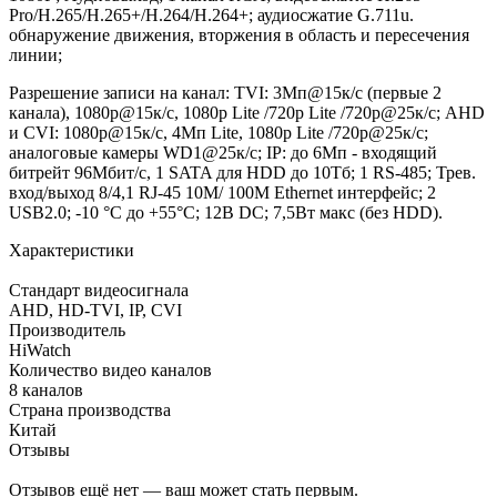
Pro/H.265/H.265+/H.264/H.264+; аудиосжатие G.711u.
обнаружение движения, вторжения в область и пересечения
линии;
Разрешение записи на канал: TVI: 3Мп@15к/с (первые 2
канала), 1080p@15к/с, 1080p Lite /720p Lite /720p@25к/с; AHD
и CVI: 1080p@15к/с, 4Мп Lite, 1080p Lite /720p@25к/с;
аналоговые камеры WD1@25к/с; IP: до 6Мп - входящий
битрейт 96Мбит/с, 1 SATA для HDD до 10Тб; 1 RS-485; Трев.
вход/выход 8/4,1 RJ-45 10M/ 100M Ethernet интерфейс; 2
USB2.0; -10 °C до +55°C; 12В DC; 7,5Вт макс (без HDD).
Характеристики
Стандарт видеосигнала
AHD, HD-TVI, IP, CVI
Производитель
HiWatch
Количество видео каналов
8 каналов
Страна производства
Китай
Отзывы
Отзывов ещё нет — ваш может стать первым.