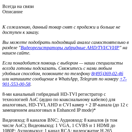
Всегда на связи
Описание
К сожалению, данный товар снят с продажи и больше не
доступен к заказу.
Вы можете подобрать подходящий аналог самостоятельно в
разделе "
Видеорегистраторы гибридные AHD/TVI/CVI/IP
" на
нашем сайте.
Если понадобится помощь с выбором — наши специалисты
всегда готовы подсказать. Свяжитесь с нами любым
удобным способом, позвоните по телефону
8(495)369-02-46
или напишите сообщение в WhatsApp, Telegram по номеру
+7-
901-553-00-58
.
8-ми канальный гибридный HD-TVI регистратор c
технологией AoC (аудио по коаксиальному кабелю) для
аналоговых, HD-TVI, AHD и CVI камер + 2 IP-канала (до 12 с
замещением аналоговых в Enhanced IP mode)*
Видеовход: 8 каналов BNC; Аудиовход: 8 каналов (в том
числе AoC); Видеовыход: 1 VGA, 1 CVBS и 1 HDMI до
1080Р; Аудиовыход; 1 канал RCA; видеосжатие H.265