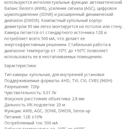
используются интеллектуальные функции: автоматический
баланс белого (AWB), усиление сигнала (AGC), цифровое
шумоподавление (3DNR) и расширенный динамический
диапазон (DWDR). Компактный купольный корпус
диаметром 90 мм легко монтируется на потолок или стену.
Камера питается от стандартного источника 12В и
потребляет всего 500 мА, что делает ее
энергоэффективным решением. Стабильная работа в
диапазоне температур от -10°C до +50°C позволяет
использовать ее в неотапливаемых помещениях.
Характеристики:
Тип камеры: купольная, для внутренней установки
Поддерживаемые форматы: AHD, TVI, CVI, CVBS (960H)
Разрешение: 720p
Чувствительность: 0.01 Лк
Фокусное расстояние объектива: 2.8 мм
Дальность ИК-подсветки: 20 м
Функции: AWB, AGC, 3DNR, DWDR, Sense-up
Питание: 12В ±10%
Потребляемый ток: 500 мА
Рабочая температура: от -10°C до +50°C