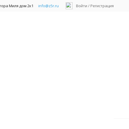
ктора Миля дом 2к1
info@z5r.ru
Войти
/
Регистрация
гистраторы гибридные AHD/TVI/CVI/IP