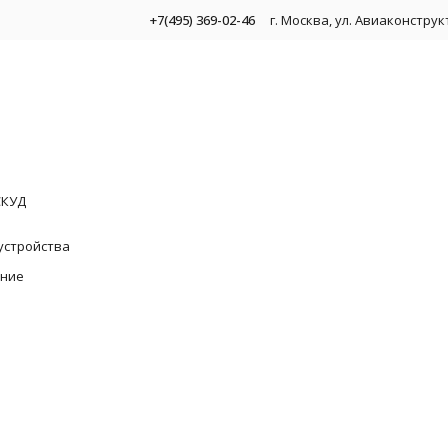
+7(495) 369-02-46
г. Москва, ул. Авиаконстру
СКУД
устройства
ание
 видеонаблюдения
омплекты для видеонаблюдения
новка и обслуживание
Установка видеодомофонов
Видеоре