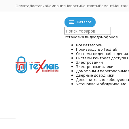
Оплата
Доставка
Компания
Новости
Контакты
Ремонт
Монтаж
Каталог
Установка видеодомофонов
Все категории
Производство ТехЛаб
Системы видеонаблюдения
Системы контроля доступа 
Электрозамки
Электронные замки
Домофоны и переговорные 
Дверные доводчики
Дополнительное оборудов
Установка и обслуживание
Системы
Производство ТехЛаб
Главная
Готовые к
Уста