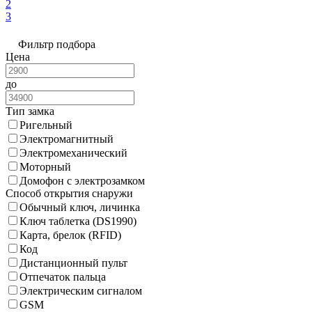
2
3
Фильтр подбора
Цена
до
Тип замка
Ригельный
Электромагнитный
Электромеханический
Моторный
Домофон с электрозамком
Способ открытия снаружи
Обычный ключ, личинка
Ключ таблетка (DS1990)
Карта, брелок (RFID)
Код
Дистанционный пульт
Отпечаток пальца
Электрическим сигналом
GSM