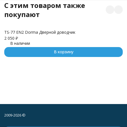
C этим товаром также
покупают
TS-77 EN2 Dorma Дверной доводчик
Бр
2 050
₽
3
В наличии
В корзину
2009-2026 ©