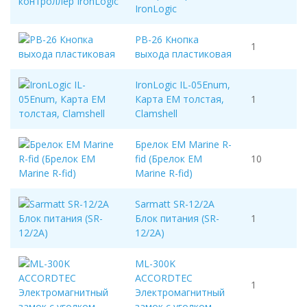
IronLogic
PB-26 Кнопка
1
выхода пластиковая
IronLogic IL-05Enum,
Карта EM толстая,
1
Clamshell
Брелок EM Marine R-
fid (Брелок EM
10
Marine R-fid)
Sarmatt SR-12/2A
Блок питания (SR-
1
12/2A)
ML-300K
ACCORDTEC
1
Электромагнитный
замок с уголком