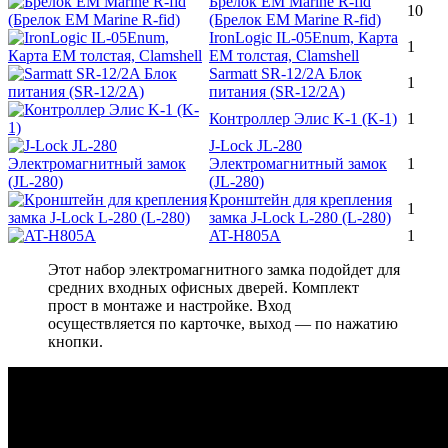
Брелок EM Marine R-fid
10
(Брелок EM Marine R-fid)
IronLogic IL-05Enum, Карта
1
EM толстая, Clamshell
Sarmatt SR-12/2A Блок
1
питания (SR-12/2A)
Контроллер Элис K-1 (K-1)
1
J-Lock JL-280
Электромагнитный замок
1
(JL-280)
Кронштейн для крепления
1
замка J-Lock L-280 (L-280)
AT-H805A
1
Этот набор электромагнитного замка подойдет для
средних входных офисных дверей. Комплект
прост в монтаже и настройке. Вход
осуществляется по карточке, выход — по нажатию
кнопки.