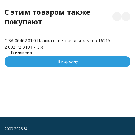
C этим товаром также
покупают
CISA 06462.01.0 Планка ответная для замков 16215
J
2 002
₽
2 310
₽
-13%
1
В наличии
В корзину
2009-2026 ©