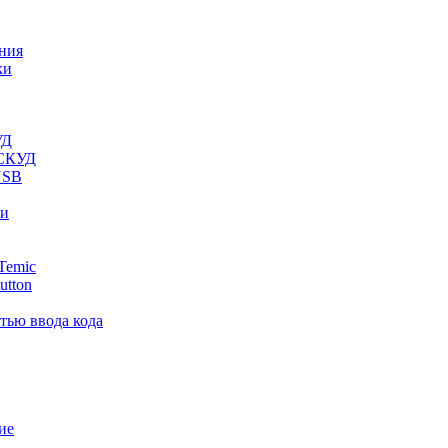
ния
ки
УД
 СКУД
USB
ли
Temic
utton
тью ввода кода
ие