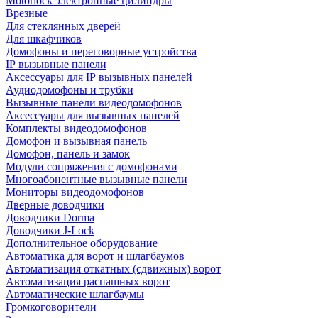
Motorlock электронные цилиндры
Врезные
Для стеклянных дверей
Для шкафчиков
Домофоны и переговорные устройства
IP вызывные панели
Аксессуары для IP вызывных панелей
Аудиодомофоны и трубки
Вызывные панели видеодомофонов
Аксессуары для вызывных панелей
Комплекты видеодомофонов
Домофон и вызывная панель
Домофон, панель и замок
Модули сопряжения с домофонами
Многоабонентные вызывные панели
Мониторы видеодомофонов
Дверные доводчики
Доводчики Dorma
Доводчики J-Lock
Дополнительное оборудование
Автоматика для ворот и шлагбаумов
Автоматизация откатных (сдвижных) ворот
Автоматизация распашных ворот
Автоматические шлагбаумы
Громкоговорители