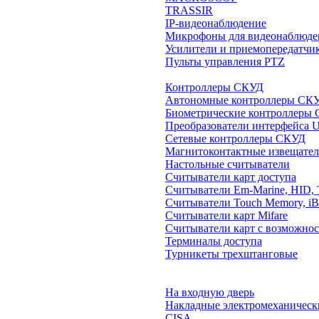
TRASSIR
IP-видеонаблюдение
Микрофоны для видеонаблюде
Усилители и приемопередатчи
Пульты управления PTZ
Контроллеры СКУД
Автономные контроллеры СК
Биометрические контроллеры
Преобразователи интерфейса 
Сетевые контроллеры СКУД
Магнитоконтактные извещате
Настольные считыватели
Считыватели карт доступа
Считыватели Em-Marine, HID, 
Считыватели Touch Memory, iB
Считыватели карт Mifare
Считыватели карт с возможнос
Терминалы доступа
Турникеты трехштанговые
На входную дверь
Накладные электромеханическ
CISA