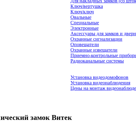
Для накладных замков (со што
Ключ/вертушка
Ключ/ключ
Овальные
Специальные
Электронные
Аксессуары для замков и двер
Охранные сигнализации
Оповещатели
Охранные извещатели
Приемно-контрольные прибор
Радиоканальные системы
Установка видеодомофонов
Установка видеонаблюдения
Цены на монтаж видеонаблюд
нический замок Витек