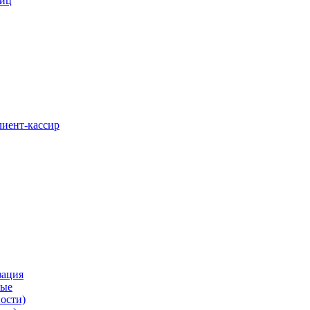
ниц
лиент-кассир
зация
вые
ости)