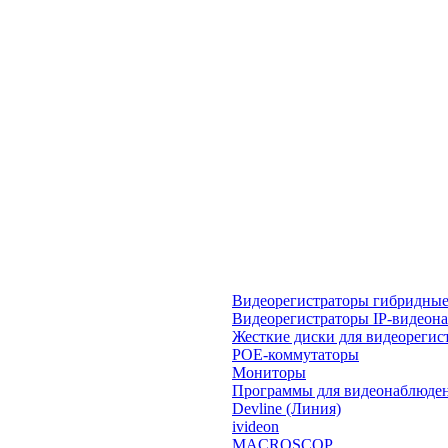
Видеорегистраторы гибридны
Видеорегистраторы IP-видеон
Жесткие диски для видеорегис
POE-коммутаторы
Мониторы
Программы для видеонаблюде
Devline (Линия)
ivideon
MACROSCOP