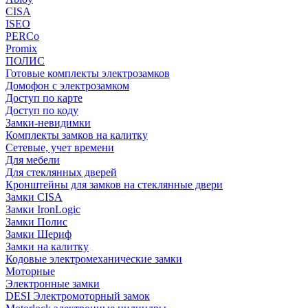
CISA
ISEO
PERCo
Promix
ПОЛИС
Готовые комплекты электрозамков
Домофон с электрозамком
Доступ по карте
Доступ по коду
Замки-невидимки
Комплекты замков на калитку
Сетевые, учет времени
Для мебели
Для стеклянных дверей
Кронштейны для замков на стеклянные двери
Замки CISA
Замки IronLogic
Замки Полис
Замки Шериф
Замки на калитку
Кодовые электромеханические замки
Моторные
Электронные замки
DESI Электромоторный замок