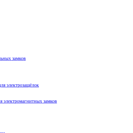
льных замков
для электрозащёлок
я электромагнитных замков