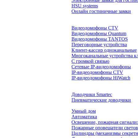
Электронные замки для гости
HSU systems
Онлайн гостиничные замки
Видеодомофоны CTV
Видеодомофоны Quantum
Видеодомофоны TANTOS
Переговорные устройства
Клиент-кассир одноканальные
Многоканальные устройства к
С громкой связью
Сетевые IP-видеодомофоны
IP-видеодомофоны CTV
IP-видеодомофоны HiWatch
Доводчики Smartec
Пневматические доводчики
Умный дом
Автоматика
Освещение, пожарная сигнали
Пожарные оповещатели свето
Цилиндры (механизмы секретн