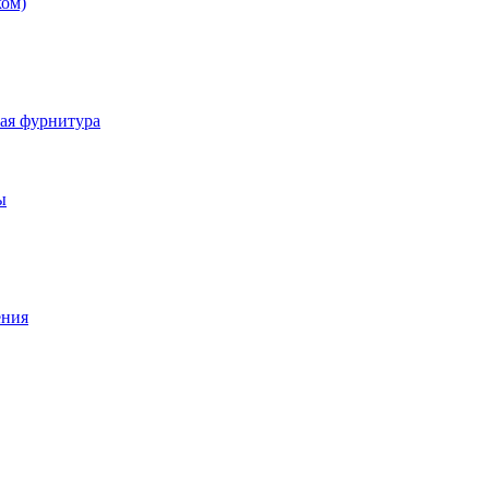
ком)
ная фурнитура
ы
ения