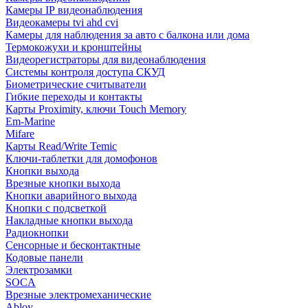
Камеры IP видеонаблюдения
Видеокамеры tvi ahd cvi
Камеры для наблюдения за авто с балкона или дома
Термокожухи и кронштейны
Видеорегистраторы для видеонаблюдения
Системы контроля доступа СКУД
Биометрические считыватели
Гибкие переходы и контакты
Карты Proximity, ключи Touch Memory
Em-Marine
Mifare
Карты Read/Write Temic
Ключи-таблетки для домофонов
Кнопки выхода
Врезные кнопки выхода
Кнопки аварийного выхода
Кнопки с подсветкой
Накладные кнопки выхода
Радиокнопки
Сенсорные и бесконтактные
Кодовые панели
Электрозамки
SOCA
Врезные электромеханические
Abloy