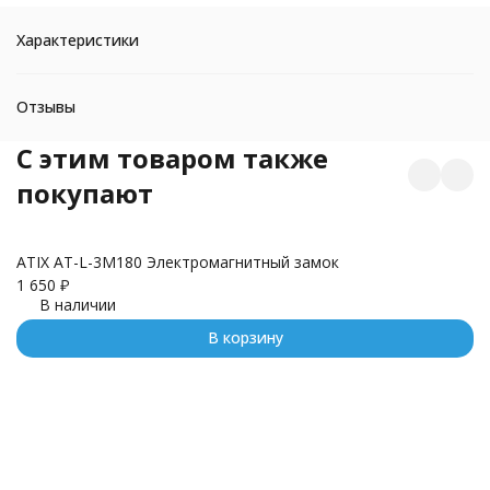
Характеристики
Отзывы
C этим товаром также
покупают
ATIX AT-L-3M180 Электромагнитный замок
Бр
1 650
₽
3
В наличии
В корзину