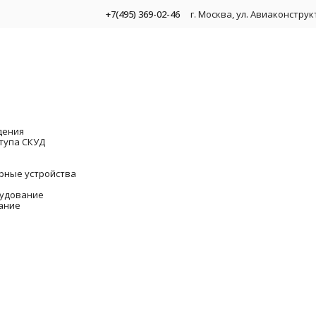
+7(495) 369-02-46
г. Москва, ул. Авиаконстру
дения
тупа СКУД
рные устройства
удование
ание
 видеонаблюдения
омплекты для видеонаблюдения
торы видеодомофонов
CTV-M5702NG Монитор видеодомофона
Видеоре