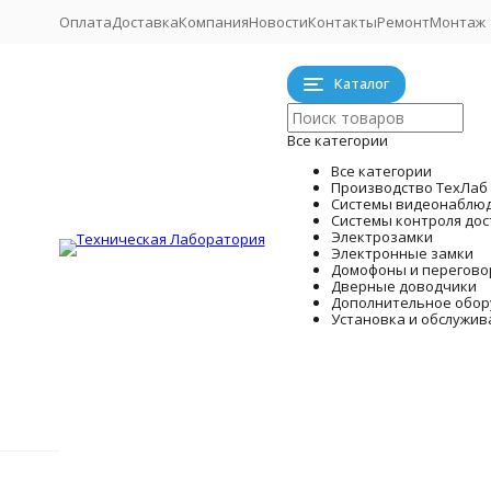
Оплата
Доставка
Компания
Новости
Контакты
Ремонт
Монтаж
Каталог
Все категории
Все категории
Производство ТехЛаб
Системы видеонаблю
Системы контроля дос
Электрозамки
Электронные замки
Домофоны и перегово
Дверные доводчики
Дополнительное обор
Установка и обслужив
Системы
Производство ТехЛаб
Главная
Домофоны и переговорные устройства
Готовые к
Мони