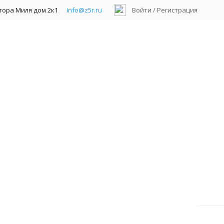
ктора Миля дом 2к1
info@z5r.ru
Войти
/
Регистрация
гистраторы гибридные AHD/TVI/CVI/IP