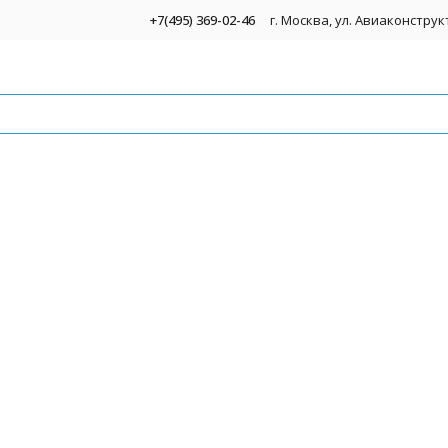
+7(495) 369-02-46
г. Москва, ул. Авиаконстру
 видеонаблюдения
ode TS2
омплекты для видеонаблюдения
Видеоре
видеонаблюдения для улицы
Видеоре
TS2
видеонаблюдения для дома
Жесткие
видеонаблюдения для дачи
POE-ко
омплекты видеонаблюдения для офиса
Монито
омплекты видеонаблюдения для магазина
Програм
омплекты IP-видеонаблюдения
Devline 
все
ivideon
деонаблюдения
MACRO
 видеонаблюдения
TRASSIR