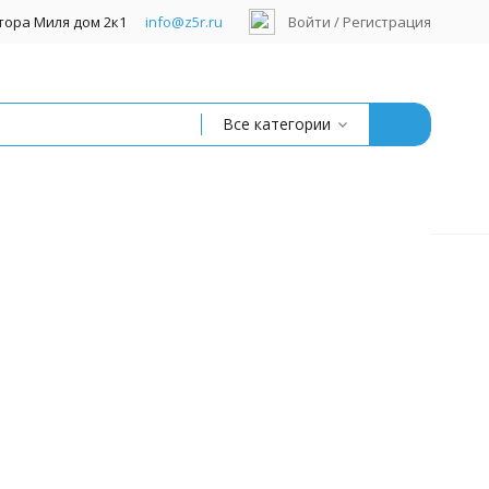
ктора Миля дом 2к1
info@z5r.ru
Войти
/
Регистрация
Все категории
гистраторы гибридные AHD/TVI/CVI/IP
гистраторы IP-видеонаблюдения
 диски для видеорегистратора
ммутаторы
ры
мы для видеонаблюдения
(Линия)
SCOP