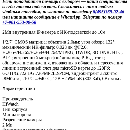
Если понадобится помощь с выбором — наши специалисты
всегда готовы подсказать. Свяжитесь с нами любым
удобным способом, позвоните по телефону
8(495)369-02-46
или напишите сообщение в WhatsApp, Telegram по номеру
+7-901-553-00-58
2Мп внутренняя IP-камера c ИК-подсветкой до 10м
1/2.7'' CMOS матрица; объектив 2.0мм; угол обзора 132°;
механический ИК-фильтр; 0.028 лк @F2.0;
H.265+/H.265/H.264+/H.264/MJPEG, DWDR, 3D DNR, HLC,
BLC; встроенный микрофон/ динамик; PIR-датчик;
обнаружение движения, вторжения в область и пересечения
линии; встроенный слот для microSD карты до 128Гб;
G.711/G.722.1/G.726/MP2L2/PCM, видеобитрейт 32кбит/с
-8Мбит/с; -10°C ...+40°C; 12В ±25%/PoE (802.3af); 6Вт макс.
Характеристики
Производитель
HiWatch
Тип корпуса
Миниатюрная
Разрешение камеры
2 Мп