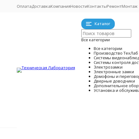
Оплата
Доставка
Компания
Новости
Контакты
Ремонт
Монтаж
Каталог
Все категории
Все категории
Производство ТехЛаб
Системы видеонаблю
Системы контроля дос
Электрозамки
Электронные замки
Домофоны и перегово
Дверные доводчики
Дополнительное обор
Установка и обслужив
Системы
Производство ТехЛаб
Главная
Системы видеонаблюдения
Камеры видеона
Готовые к