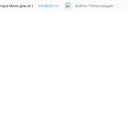
ктора Миля дом 2к1
info@z5r.ru
Войти
/
Регистрация
Watch 2Мп уличная IP-камера
гистраторы гибридные AHD/TVI/CVI/IP