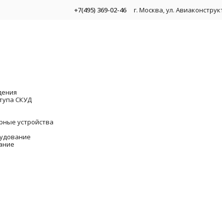
+7(495) 369-02-46
г. Москва, ул. Авиаконстру
дения
тупа СКУД
рные устройства
удование
ание
 видеонаблюдения
блюдения
омплекты для видеонаблюдения
Камеры IP видеонаблюдения
DS-I253M(C)(2.8 mm) Hi
Видеоре