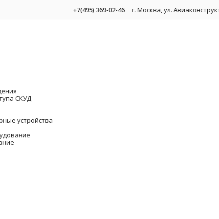
+7(495) 369-02-46
г. Москва, ул. Авиаконстру
дения
тупа СКУД
рные устройства
удование
ание
 видеонаблюдения
ity, ключи Touch Memory
омплекты для видеонаблюдения
IronLogic IL-75E Брелок EM, силиконовый,
Видеоре