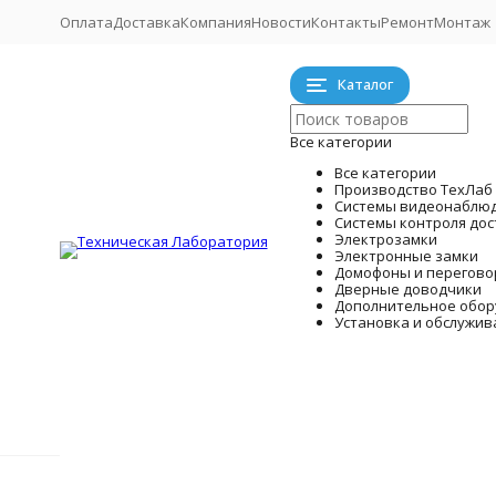
Оплата
Доставка
Компания
Новости
Контакты
Ремонт
Монтаж
Каталог
Все категории
Все категории
Производство ТехЛаб
Системы видеонаблю
Системы контроля дос
Электрозамки
Электронные замки
Домофоны и перегово
Дверные доводчики
Дополнительное обор
Установка и обслужив
Системы
Производство ТехЛаб
Главная
Системы контроля доступа СКУД
Карты Proxim
Готовые к