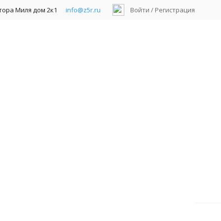
ктора Миля дом 2к1
info@z5r.ru
Войти
/
Регистрация
 с кольцом/резинка
гистраторы гибридные AHD/TVI/CVI/IP