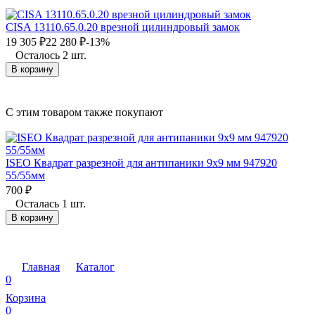
CISA 13110.65.0.20 врезной цилиндровый замок
19 305
₽
22 280
₽
-13%
Осталось 2 шт.
В корзину
C этим товаром также покупают
ISEO Квадрат разрезной для антипаники 9x9 мм 947920
I
55/55мм
5
700
₽
7
Осталась 1 шт.
В корзину
Главная
Каталог
0
Корзина
0