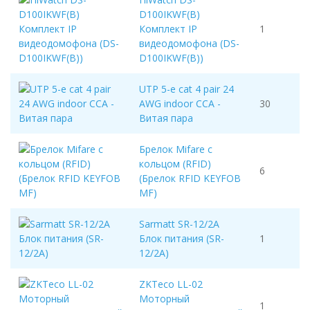
D100IKWF(B)
Комплект IP
1
видеодомофона (DS-
D100IKWF(B))
UTP 5-e cat 4 pair 24
AWG indoor CCA -
30
Витая пара
Брелок Mifare с
кольцом (RFID)
6
(Брелок RFID KEYFOB
MF)
Sarmatt SR-12/2A
Блок питания (SR-
1
12/2A)
ZKTeco LL-02
Моторный
1