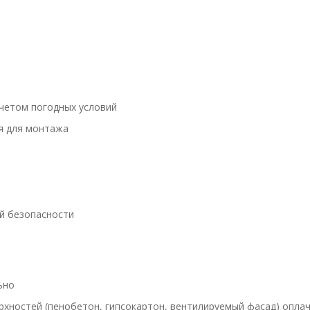
четом погодных условий
я для монтажа
й безопасности
ьно
хностей (пенобетон, гипсокартон, вентилируемый фасад) опла