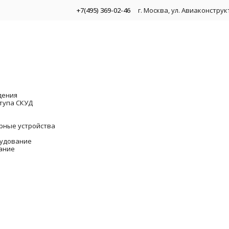
+7(495) 369-02-46
г. Москва, ул. Авиаконстру
дения
тупа СКУД
рные устройства
удование
ание
 видеонаблюдения
наблюдения
омплекты для видеонаблюдения
Цены на монтаж видеонаблюдения
Установка кам
Видеоре