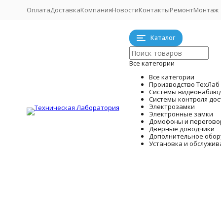
Оплата
Доставка
Компания
Новости
Контакты
Ремонт
Монтаж
Каталог
Все категории
Все категории
Производство ТехЛаб
Системы видеонаблю
Системы контроля дос
Электрозамки
Электронные замки
Домофоны и перегово
Дверные доводчики
Дополнительное обор
Установка и обслужив
Системы
Производство ТехЛаб
Главная
Установка и обслуживание
Установка видео
Готовые к