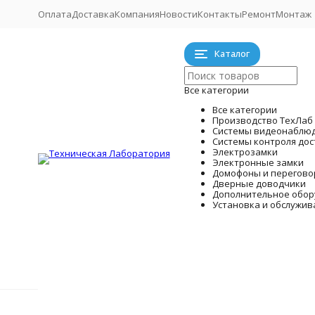
Оплата
Доставка
Компания
Новости
Контакты
Ремонт
Монтаж
Каталог
Все категории
Все категории
Производство ТехЛаб
Системы видеонаблю
Системы контроля дос
Электрозамки
Электронные замки
Домофоны и перегово
Дверные доводчики
Дополнительное обор
Установка и обслужив
Системы
Производство ТехЛаб
Главная
Электрозамки
Электромагнитные замки
Готовые к
К