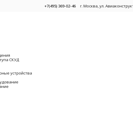
+7(495) 369-02-46
г. Москва, ул. Авиаконстру
дения
тупа СКУД
рные устройства
удование
ание
 видеонаблюдения
омплекты для видеонаблюдения
ронштейны, уголки, боксы для электромагнитных замков
Видеоре