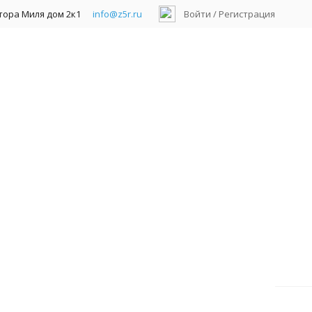
ктора Миля дом 2к1
info@z5r.ru
Войти
/
Регистрация
гистраторы гибридные AHD/TVI/CVI/IP