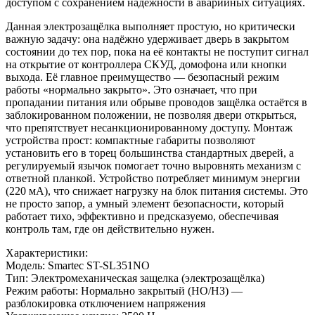
доступом с сохранением надежности в аварийных ситуациях.
Данная электрозащёлка выполняет простую, но критически
важную задачу: она надёжно удерживает дверь в закрытом
состоянии до тех пор, пока на её контакты не поступит сигнал
на открытие от контроллера СКУД, домофона или кнопки
выхода. Её главное преимущество — безопасный режим
работы «нормально закрыто». Это означает, что при
пропадании питания или обрыве проводов защёлка остаётся в
заблокированном положении, не позволяя двери открыться,
что препятствует несанкционированному доступу. Монтаж
устройства прост: компактные габариты позволяют
установить его в торец большинства стандартных дверей, а
регулируемый язычок помогает точно выровнять механизм с
ответной планкой. Устройство потребляет минимум энергии
(220 мА), что снижает нагрузку на блок питания системы. Это
не просто запор, а умный элемент безопасности, который
работает тихо, эффективно и предсказуемо, обеспечивая
контроль там, где он действительно нужен.
Характеристики:
Модель: Smartec ST-SL351NO
Тип: Электромеханическая защелка (электрозащёлка)
Режим работы: Нормально закрытый (НО/НЗ) —
разблокировка отключением напряжения