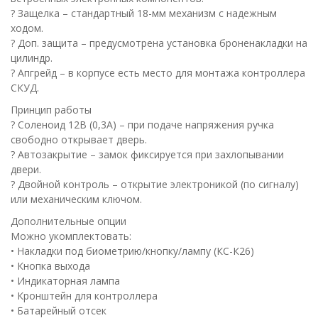
? Защелка – стандартный 18-мм механизм с надежным
ходом.
? Доп. защита – предусмотрена установка броненакладки на
цилиндр.
? Апгрейд – в корпусе есть место для монтажа контроллера
СКУД.
Принцип работы
? Соленоид 12В (0,3А) – при подаче напряжения ручка
свободно открывает дверь.
? Автозакрытие – замок фиксируется при захлопывании
двери.
? Двойной контроль – открытие электроникой (по сигналу)
или механическим ключом.
Дополнительные опции
Можно укомплектовать:
• Накладки под биометрию/кнопку/лампу (КС-К26)
• Кнопка выхода
• Индикаторная лампа
• Кронштейн для контроллера
• Батарейный отсек