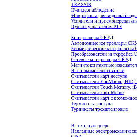
TRASSIR
IP-видеонаблюдение
Микрофоны для видеонаблюде
Усилители и приемопередатчи
Пульты управления PTZ
Контроллеры СКУД
Автономные контроллеры СК
Биометрические контроллеры
Преобразователи интерфейса 
Сетевые контроллеры СКУД
Магнитоконтактные извещате
Настольные считыватели
Считыватели карт доступа
Считыватели Em-Marine, HID, 
Считыватели Touch Memory, iB
Считыватели карт Mifare
Считыватели карт с возможнос
Терминалы доступа
Турникеты трехштанговые
На входную дверь
Накладные электромеханическ
CISA