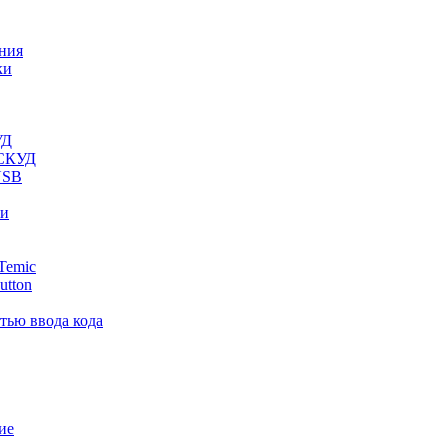
ния
ки
УД
 СКУД
USB
ли
Temic
utton
тью ввода кода
ие