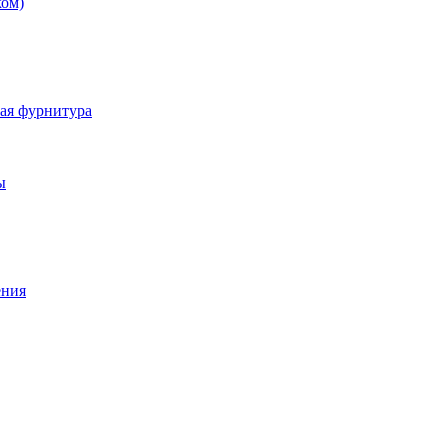
ком)
ная фурнитура
ы
ения