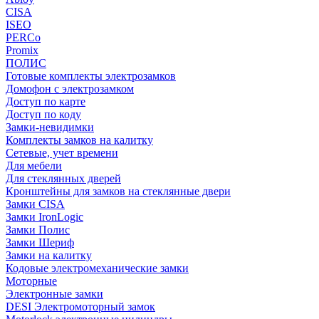
CISA
ISEO
PERCo
Promix
ПОЛИС
Готовые комплекты электрозамков
Домофон с электрозамком
Доступ по карте
Доступ по коду
Замки-невидимки
Комплекты замков на калитку
Сетевые, учет времени
Для мебели
Для стеклянных дверей
Кронштейны для замков на стеклянные двери
Замки CISA
Замки IronLogic
Замки Полис
Замки Шериф
Замки на калитку
Кодовые электромеханические замки
Моторные
Электронные замки
DESI Электромоторный замок