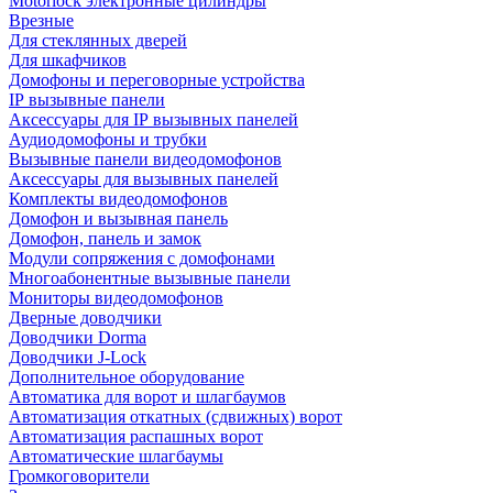
Motorlock электронные цилиндры
Врезные
Для стеклянных дверей
Для шкафчиков
Домофоны и переговорные устройства
IP вызывные панели
Аксессуары для IP вызывных панелей
Аудиодомофоны и трубки
Вызывные панели видеодомофонов
Аксессуары для вызывных панелей
Комплекты видеодомофонов
Домофон и вызывная панель
Домофон, панель и замок
Модули сопряжения с домофонами
Многоабонентные вызывные панели
Мониторы видеодомофонов
Дверные доводчики
Доводчики Dorma
Доводчики J-Lock
Дополнительное оборудование
Автоматика для ворот и шлагбаумов
Автоматизация откатных (сдвижных) ворот
Автоматизация распашных ворот
Автоматические шлагбаумы
Громкоговорители