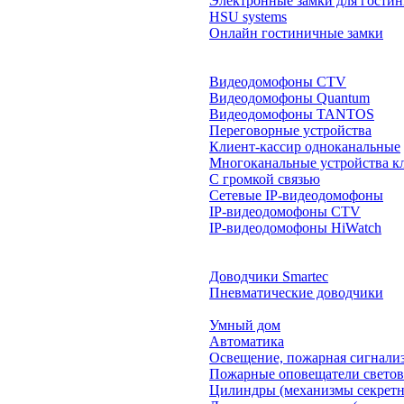
Электронные замки для гости
HSU systems
Онлайн гостиничные замки
Видеодомофоны CTV
Видеодомофоны Quantum
Видеодомофоны TANTOS
Переговорные устройства
Клиент-кассир одноканальные
Многоканальные устройства к
С громкой связью
Сетевые IP-видеодомофоны
IP-видеодомофоны CTV
IP-видеодомофоны HiWatch
Доводчики Smartec
Пневматические доводчики
Умный дом
Автоматика
Освещение, пожарная сигнали
Пожарные оповещатели свето
Цилиндры (механизмы секретн