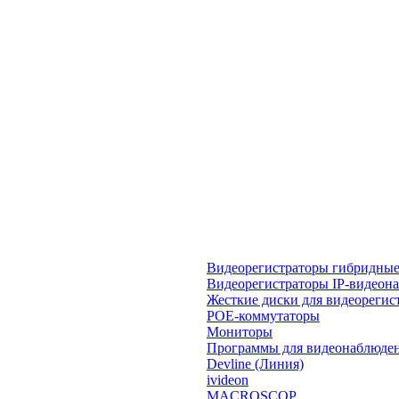
Видеорегистраторы гибридны
Видеорегистраторы IP-видеон
Жесткие диски для видеорегис
POE-коммутаторы
Мониторы
Программы для видеонаблюде
Devline (Линия)
ivideon
MACROSCOP