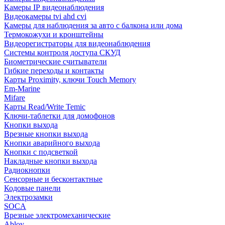
Камеры IP видеонаблюдения
Видеокамеры tvi ahd cvi
Камеры для наблюдения за авто с балкона или дома
Термокожухи и кронштейны
Видеорегистраторы для видеонаблюдения
Системы контроля доступа СКУД
Биометрические считыватели
Гибкие переходы и контакты
Карты Proximity, ключи Touch Memory
Em-Marine
Mifare
Карты Read/Write Temic
Ключи-таблетки для домофонов
Кнопки выхода
Врезные кнопки выхода
Кнопки аварийного выхода
Кнопки с подсветкой
Накладные кнопки выхода
Радиокнопки
Сенсорные и бесконтактные
Кодовые панели
Электрозамки
SOCA
Врезные электромеханические
Abloy