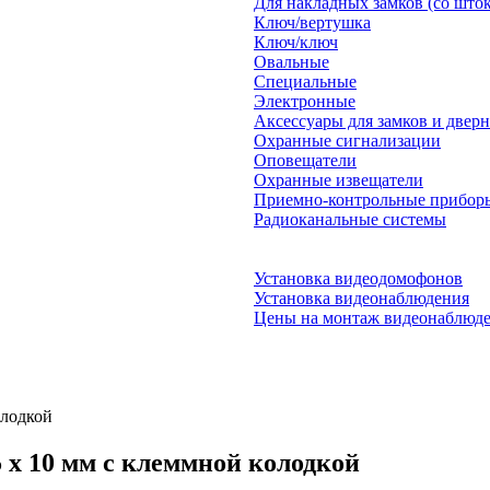
Для накладных замков (со што
Ключ/вертушка
Ключ/ключ
Овальные
Специальные
Электронные
Аксессуары для замков и двер
Охранные сигнализации
Оповещатели
Охранные извещатели
Приемно-контрольные прибор
Радиоканальные системы
Установка видеодомофонов
Установка видеонаблюдения
Цены на монтаж видеонаблюд
олодкой
5 x 10 мм с клеммной колодкой