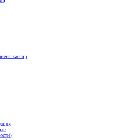
ниц
лиент-кассир
зация
вые
ости)