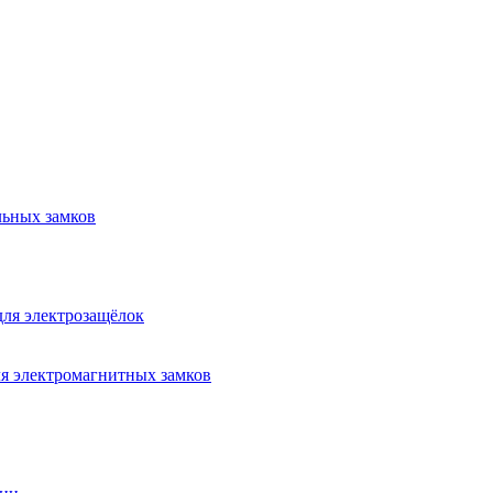
льных замков
для электрозащёлок
я электромагнитных замков